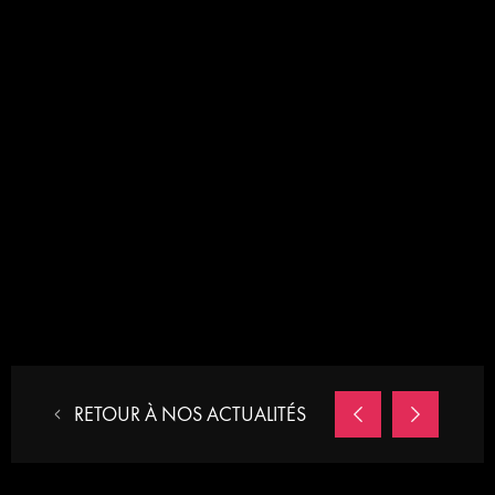
RETOUR À NOS ACTUALITÉS