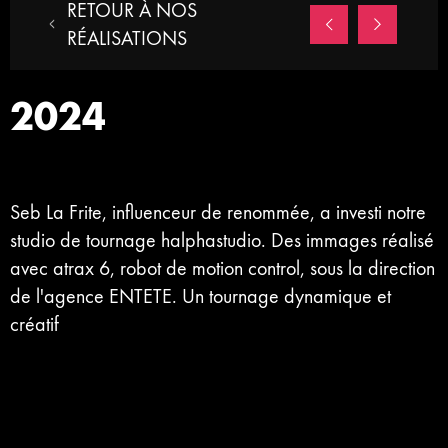
RETOUR À NOS
RÉALISATIONS
2024
Seb La Frite, influenceur de renommée, a investi notre
studio de tournage halphastudio. Des immages réalisé
avec atrax 6, robot de motion control, sous la direction
de l'agence ENTETE. Un tournage dynamique et
créatif
Le robot de motion control atrax 6 a suivi Seb La Frite
avec précision, lui permettant de réaliser des
mouvements fluides et précis. Cette technologie de